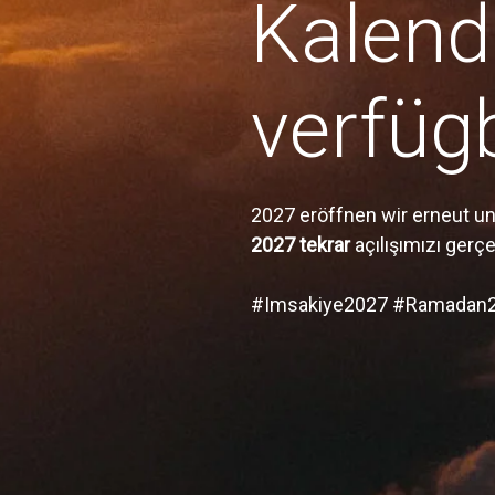
Kalend
verfügb
2027 eröffnen wir erneut u
2027 tekrar
açılışımızı gerç
#Imsakiye2027 #Ramadan