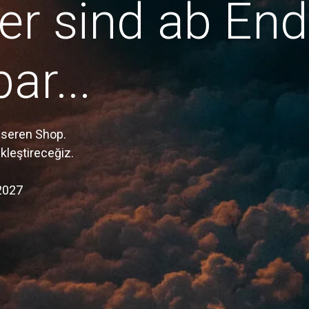
er sind ab En
ar...
nseren Shop.
ekleştireceğiz.
2027