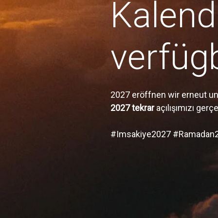
Kalend
verfügb
2027 eröffnen wir erneut u
2027 tekrar
açılışımızı gerç
#Imsakiye2027 #Ramadan