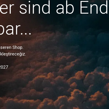
er sind ab En
ar...
nseren Shop.
ekleştireceğiz.
2027