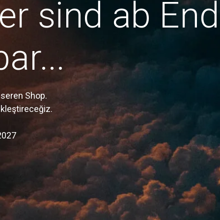
er sind ab En
ar...
nseren Shop.
ekleştireceğiz.
2027