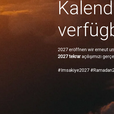
Kalend
verfügb
2027 eröffnen wir erneut u
2027 tekrar
açılışımızı gerç
#Imsakiye2027 #Ramadan